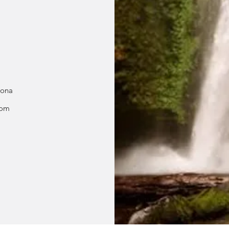
rona
com