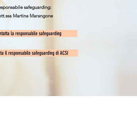
sponsabile safeguarding:
ott.ssa Martina Marangone
ntatta la responsabile safeguarding
tta il responsabile safeguarding di ACSI