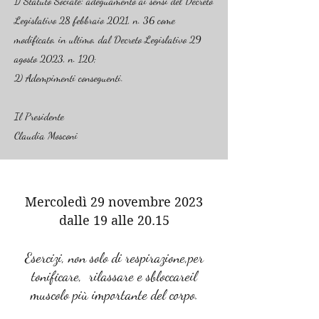
1) Statuto Sociale: adeguamento ai sensi del Decreto
Legislativo 28 febbraio 2021, n. 36 come
modificato, in ultimo, dal Decreto Legislativo 29
agosto 2023, n. 120;
2) Adempimenti conseguenti.
Il Presidente
Claudia Mosconi
Mercoledì 29 novembre 2023
dalle 19 alle 20.15
Esercizi, non solo di respirazione,
per
tonificare, rilassare e sbloccare
il
muscolo più impor
tante del corpo.